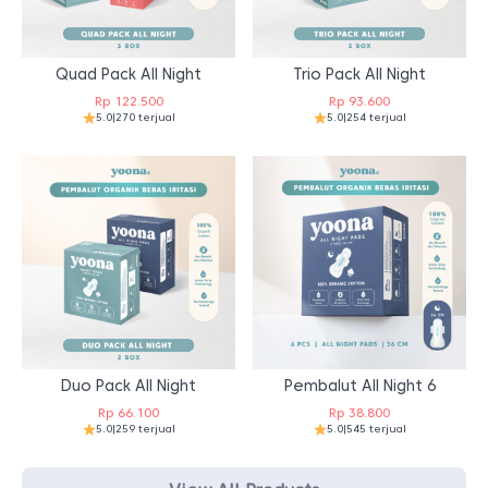
Quad Pack All Night
Trio Pack All Night
Rp
122.500
Rp
93.600
5.0
|
270 terjual
5.0
|
254 terjual
Duo Pack All Night
Pembalut All Night 6
Rp
66.100
Rp
38.800
5.0
|
259 terjual
5.0
|
545 terjual