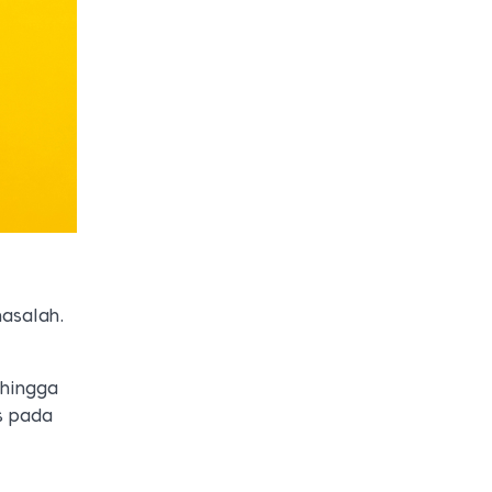
masalah.
ehingga
s pada