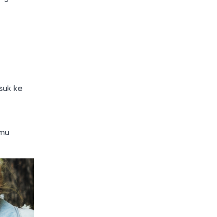
suk ke
amu