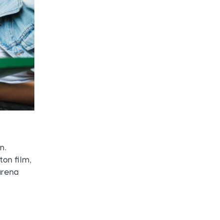
n.
on film,
arena