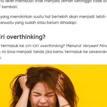
i itu akan membuat otak menjadi lemah sehingga tidak b
f kembali.
yang memikirkan suatu hal berlebih akan menjadi lebih 
esuatu yang sudah atau belum dihadapi.
iri overthinking?
termasuk ke ciri-ciri
overthinking
? Menurut
Verywell Min
 ini bisa menjadi tanda jika kamu termasuk ke seseoran
k.