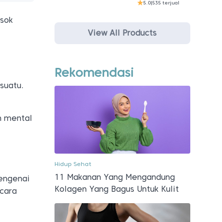
5.0
|
535 terjual
esok
View All Products
Rekomendasi
suatu.
n mental
Hidup Sehat
11 Makanan Yang Mengandung
mengenai
Kolagen Yang Bagus Untuk Kulit
ecara