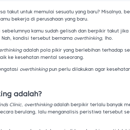
a takut untuk memulai sesuatu yang baru? Misalnya, b
kamu bekerja di perusahaan yang baru.
 sebelumnya kamu sudah gelisah dan berpikir takut jika
 Nah, kondisi tersebut bernama
overthinking
, lho.
erthinking
adalah pola pikir yang berlebihan terhadap se
baik ke kesehatan mental seseorang.
mengatasi
overthinking
pun perlu dilakukan agar kesehata
king adalah?
nds Clinic
,
overthinking
adalah berpikir terlalu banyak 
ecara berulang, lalu menganalisis peristiwa tersebut s