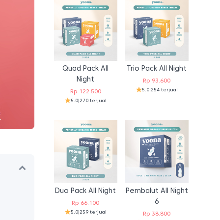
Quad Pack All
Trio Pack All Night
Night
Rp
93.600
5.0
|
254 terjual
Rp
122.500
5.0
|
270 terjual
Duo Pack All Night
Pembalut All Night
6
Rp
66.100
5.0
|
259 terjual
Rp
38.800