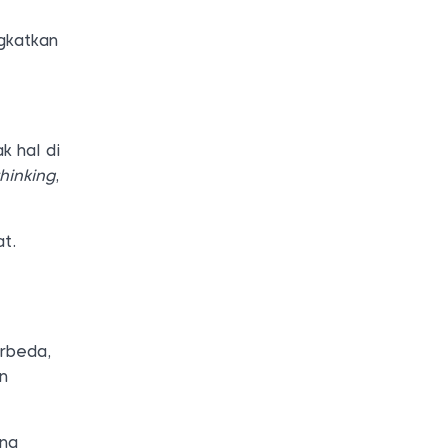
ngkatkan
k hal di
hinking
,
at.
erbeda,
n
ang