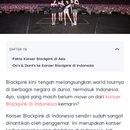
DAFTAR ISI
Fakta Konser Blackpink di Asia
Do’s & Dont’s ke Konser Blackpink di Indonesia
Blackpink kini tengah melangsungkan world tournya
di berbagai negara di dunia, termasuk Indonesia.
Ayo, siapa yang masih belum
move on
dari
konser
Blackpink di Indonesia
kemarin?
Konser Blackpink di Indonesia sendiri sudah sangat
dinantikan oleh penggemar. Ini merupakan konser