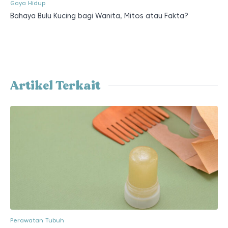
Gaya Hidup
Bahaya Bulu Kucing bagi Wanita, Mitos atau Fakta?
Artikel Terkait
Perawatan Tubuh