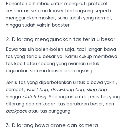
Penonton dihimbau untuk mengikuti protocol
kesehatan selama konser berlangsung seperti
menggunakan masker, suhu tubuh yang normal,
hingga sudah vaksin booster.
2. Dilarang menggunakan tas terlalu besar
Bawa tas sih boleh-boleh saja, tapi jangan bawa
tas yang terlalu besar ya. Kamu cukup membawa
tas kecil atau sedang yang nyaman untuk
digunakan selama konser berlangsung.
Jenis tas yang diperbolehkan untuk dibawa yakni,
dompet,
waist bag
,
drawstring bag,
sling bag
,
hingga
clutch bag
. Sedangkan untuk jenis tas yang
dilarang adalah koper, tas berukuran besar, dan
backpack
atau tas punggung.
3. Dilarang bawa drone dan kamera