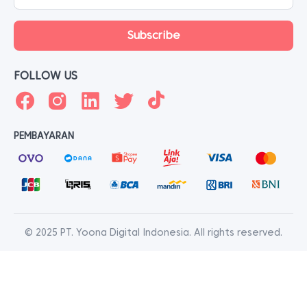
FOLLOW US
PEMBAYARAN
© 2025 PT. Yoona Digital Indonesia. All rights reserved.