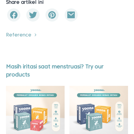
Share artikel ini
Reference
Masih iritasi saat menstruasi? Try our
products