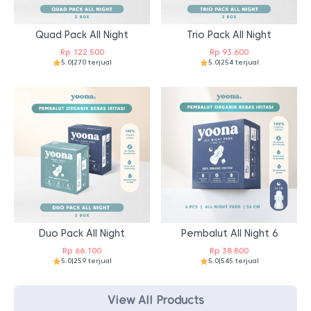
Quad Pack All Night
Trio Pack All Night
Rp
122.500
Rp
93.600
5.0
|
270 terjual
5.0
|
254 terjual
Duo Pack All Night
Pembalut All Night 6
Rp
66.100
Rp
38.800
5.0
|
259 terjual
5.0
|
545 terjual
View All Products