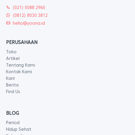
(021) 5088 2965
(0812) 8030 3812
hello@yoona.id
PERUSAHAAN
Toko
Artikel
Tentang Kami
Kontak Kami
Karir
Berita
Find Us
BLOG
Period
Hidup Sehat