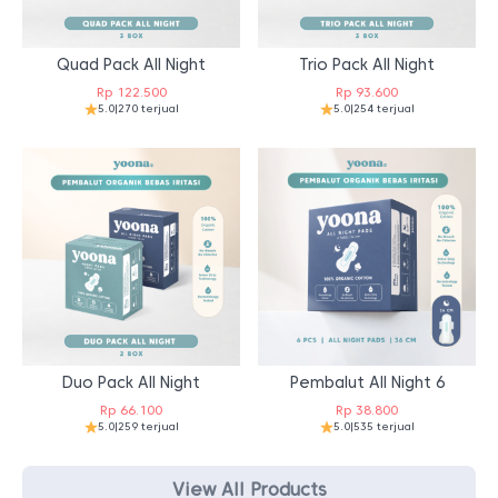
Quad Pack All Night
Trio Pack All Night
Rp
122.500
Rp
93.600
5.0
|
270 terjual
5.0
|
254 terjual
Duo Pack All Night
Pembalut All Night 6
Rp
66.100
Rp
38.800
5.0
|
259 terjual
5.0
|
535 terjual
View All Products