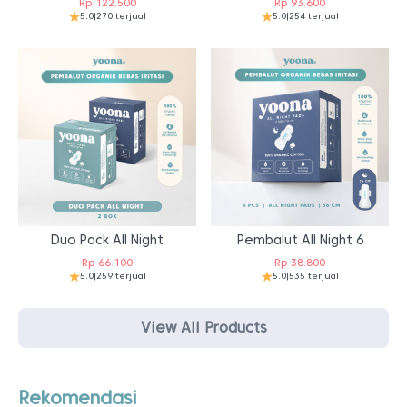
Rp
122.500
Rp
93.600
5.0
|
270 terjual
5.0
|
254 terjual
Duo Pack All Night
Pembalut All Night 6
Rp
66.100
Rp
38.800
5.0
|
259 terjual
5.0
|
535 terjual
View All Products
Rekomendasi