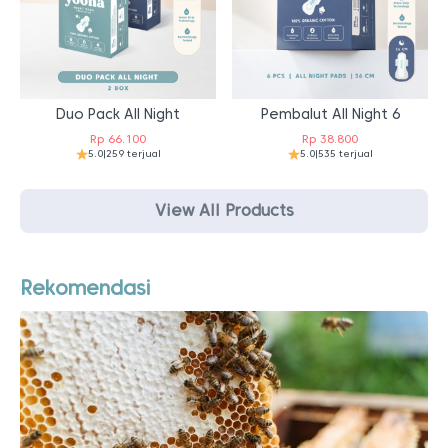
Duo Pack All Night
Pembalut All Night 6
Rp
66.100
Rp
38.800
5.0
|
259 terjual
5.0
|
535 terjual
View All Products
Rekomendasi