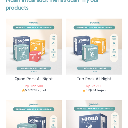
Masih iritasi saat menstruasi? Try our
products
Quad Pack All Night
Trio Pack All Night
Rp
122.500
Rp
93.600
5.0
|
270 terjual
5.0
|
254 terjual