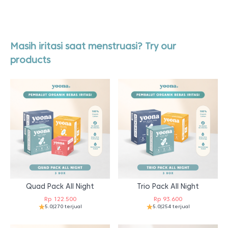
Masih iritasi saat menstruasi? Try our
products
Quad Pack All Night
Trio Pack All Night
Rp
122.500
Rp
93.600
5.0
|
270 terjual
5.0
|
254 terjual