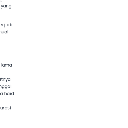
 yang
erjadi
nual
n lama
utnya
nggal
a haid
urasi