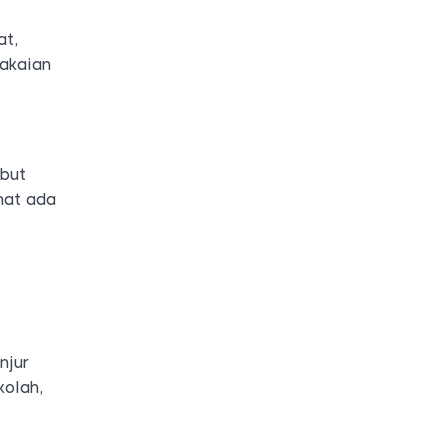
at,
pakaian
ebut
hat ada
.
njur
kolah,