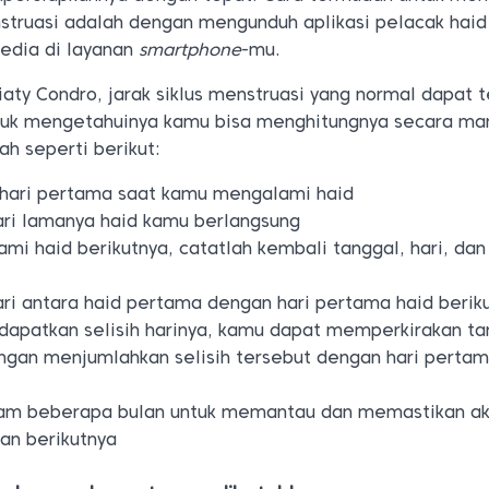
truasi adalah dengan mengunduh aplikasi pelacak haid
sedia di layanan
smartphone
-mu.
iaty Condro, jarak siklus menstruasi yang normal dapat t
ntuk mengetahuinya kamu bisa menghitungnya secara ma
h seperti berikut:
 hari pertama saat kamu mengalami haid
ari lamanya haid kamu berlangsung
i haid berikutnya, catatlah kembali tanggal, hari, da
hari antara haid pertama dengan hari pertama haid berik
apatkan selisih harinya, kamu dapat memperkirakan ta
engan menjumlahkan selisih tersebut dengan hari pertam
alam beberapa bulan untuk memantau dan memastikan ak
lan berikutnya