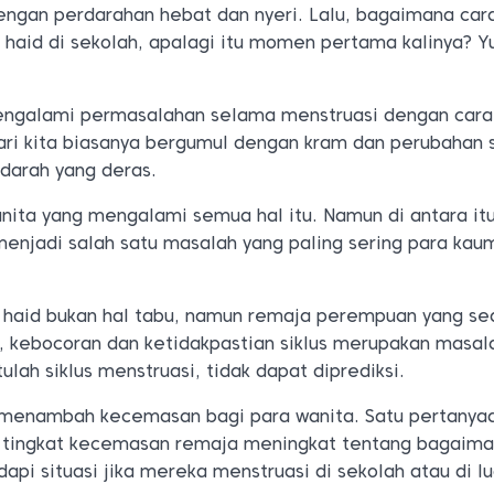
dengan perdarahan hebat dan nyeri. Lalu, bagaimana car
haid di sekolah, apalagi itu momen pertama kalinya? Y
ngalami permasalahan selama menstruasi dengan cara
ri kita biasanya bergumul dengan kram dan perubahan 
 darah yang deras.
anita yang mengalami semua hal itu. Namun di antara it
menjadi salah satu masalah yang paling sering para ka
 haid bukan hal tabu, namun remaja perempuan yang s
 kebocoran dan ketidakpastian siklus merupakan masal
ulah siklus menstruasi, tidak dapat diprediksi.
n menambah kecemasan bagi para wanita. Satu pertanya
t tingkat kecemasan remaja meningkat tentang bagaim
i situasi jika mereka menstruasi di sekolah atau di lu