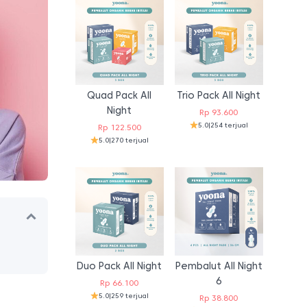
Quad Pack All
Trio Pack All Night
Night
Rp
93.600
5.0
|
254 terjual
Rp
122.500
5.0
|
270 terjual
Duo Pack All Night
Pembalut All Night
6
Rp
66.100
5.0
|
259 terjual
Rp
38.800