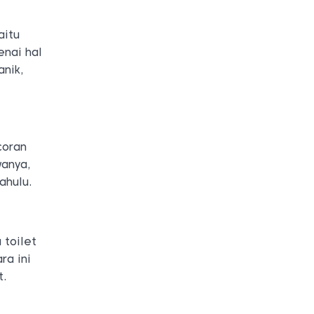
aitu
nai hal
nik,
coran
wanya,
ahulu.
 toilet
ra ini
t.