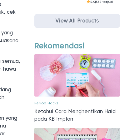
5.0
|
535 terjual
a
uk, cek
View All Products
 yang
suasana
Rekomendasi
u semua,
um hawa
edang
ah
Period Hacks
Ketahui Cara Menghentikan Haid
an yang
pada KB Implan
ana
ar