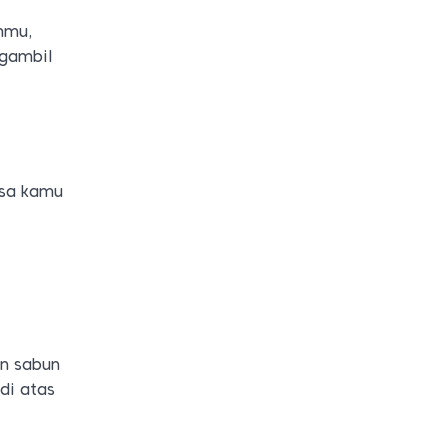
ihmu,
ngambil
isa kamu
an sabun
di atas