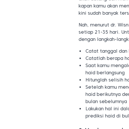
kapan kamu akan mens
kini sudah banyak ter
Nah, menurut dr. Wisn
setiap 21-35 hari. U
dengan langkah-langka
Catat tanggal dan
Catatlah berapa h
Saat kamu mengalam
haid berlangsung
Hitunglah selisih 
Setelah kamu mend
haid berikutnya d
bulan sebelumnya
Lakukan hal ini d
prediksi haid di bu