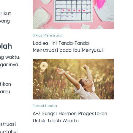
rikut
yang
Siklus Menstruasi
Ladies, Ini Tanda-Tanda
olah
Menstruasi pada Ibu Menyusui
ng waktu,
nganinya
tikan
 kamu
Period Health
A-Z Fungsi Hormon Progesteron
Untuk Tubuh Wanita
struasi
getahui