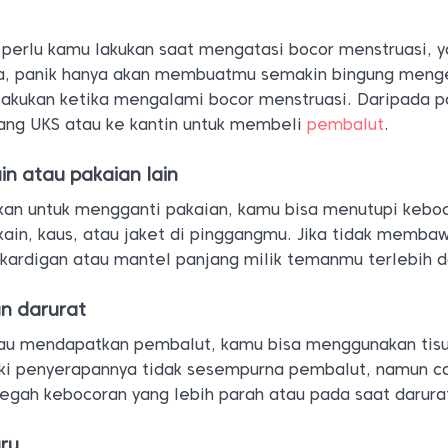
 perlu kamu lakukan saat mengatasi bocor menstruasi, y
ya, panik hanya akan membuatmu semakin bingung menge
lakukan ketika mengalami bocor menstruasi. Daripada
pa
uang UKS atau ke kantin untuk membeli
pembalut
.
in atau pakaian lain
kan untuk mengganti pakaian, kamu bisa menutupi kebo
ain, kaus, atau jaket di pinggangmu. Jika tidak memba
ardigan atau mantel panjang milik temanmu terlebih d
n darurat
atau mendapatkan pembalut, kamu bisa menggunakan tisu
ski penyerapannya tidak sesempurna pembalut, namun ca
cegah kebocoran yang lebih parah atau pada saat darura
ru