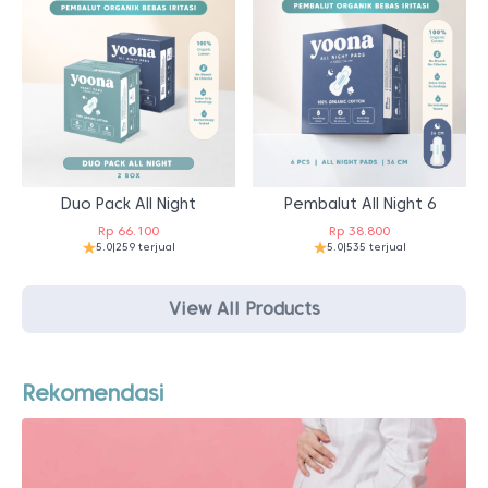
Duo Pack All Night
Pembalut All Night 6
Rp
66.100
Rp
38.800
5.0
|
259 terjual
5.0
|
535 terjual
View All Products
Rekomendasi