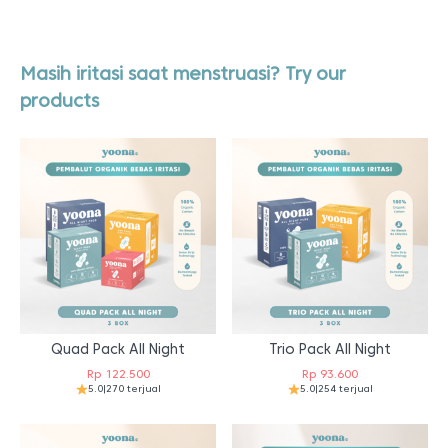
Masih iritasi saat menstruasi? Try our
products
Quad Pack All Night
Trio Pack All Night
Rp
122.500
Rp
93.600
5.0
|
270 terjual
5.0
|
254 terjual