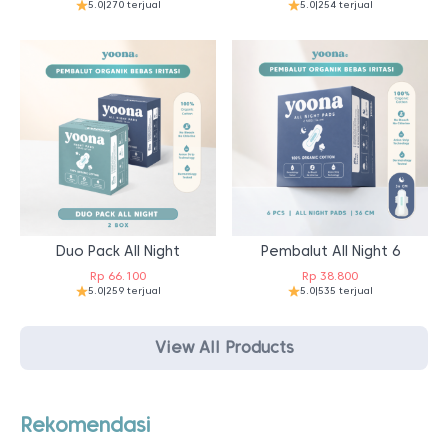
5.0
|
270 terjual
5.0
|
254 terjual
Duo Pack All Night
Pembalut All Night 6
Rp
66.100
Rp
38.800
5.0
|
259 terjual
5.0
|
535 terjual
View All Products
Rekomendasi