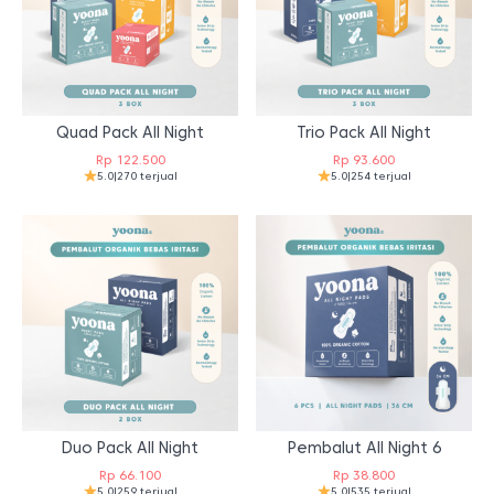
Quad Pack All Night
Trio Pack All Night
Rp
122.500
Rp
93.600
5.0
|
270 terjual
5.0
|
254 terjual
Duo Pack All Night
Pembalut All Night 6
Rp
66.100
Rp
38.800
5.0
|
259 terjual
5.0
|
535 terjual