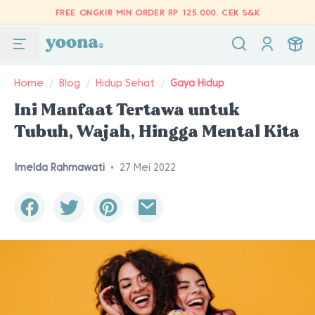
FREE ONGKIR MIN ORDER RP 125.000.
CEK S&K
Home
/
Blog
/
Hidup Sehat
/
Gaya Hidup
Ini Manfaat Tertawa untuk
Tubuh, Wajah, Hingga Mental Kita
Imelda Rahmawati
•
27 Mei 2022