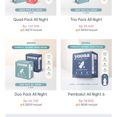
Quad Pack All Night
Trio Pack All Night
Rp
122.500
Rp
93.600
5.0
|
270 terjual
5.0
|
254 terjual
Duo Pack All Night
Pembalut All Night 6
Rp
66.100
Rp
38.800
5.0
|
259 terjual
5.0
|
545 terjual