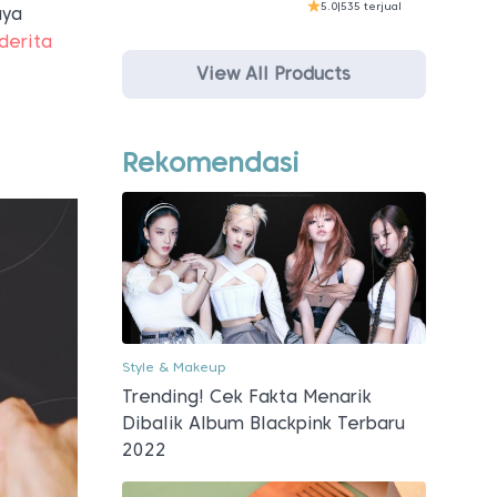
5.0
|
535 terjual
aya
derita
View All Products
Rekomendasi
Style & Makeup
Trending! Cek Fakta Menarik
Dibalik Album Blackpink Terbaru
2022