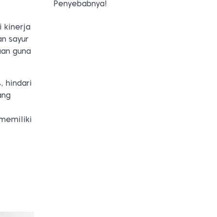
Penyebabnya!
 kinerja
an sayur
aan guna
 hindari
ang
memiliki