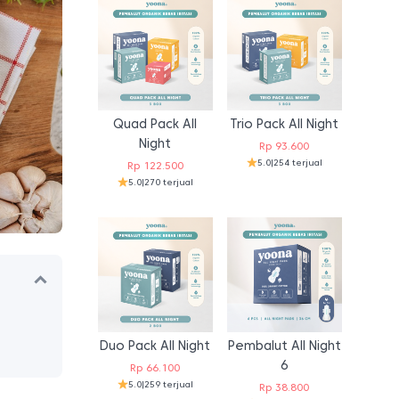
Quad Pack All
Trio Pack All Night
Night
Rp
93.600
5.0
|
254 terjual
Rp
122.500
5.0
|
270 terjual
Duo Pack All Night
Pembalut All Night
6
Rp
66.100
5.0
|
259 terjual
Rp
38.800