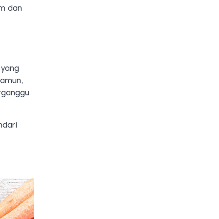
im dan
 yang
Namun,
erganggu
ndari