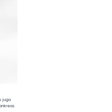
u juga
pankreas