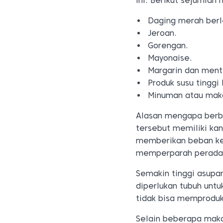
ini. Berikut sejumlah
Daging merah ber
Jeroan.
Gorengan.
Mayonaise.
Margarin dan ment
Produk susu tinggi
Minuman atau mak
Alasan mengapa berba
tersebut memiliki ka
memberikan beban ker
memperparah peradan
Semakin tinggi asupa
diperlukan tubuh unt
tidak bisa memproduk
Selain beberapa maka