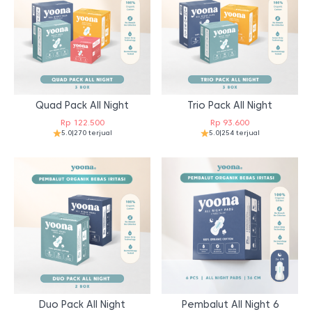
Quad Pack All Night
Trio Pack All Night
Rp
122.500
Rp
93.600
5.0
|
270 terjual
5.0
|
254 terjual
Duo Pack All Night
Pembalut All Night 6