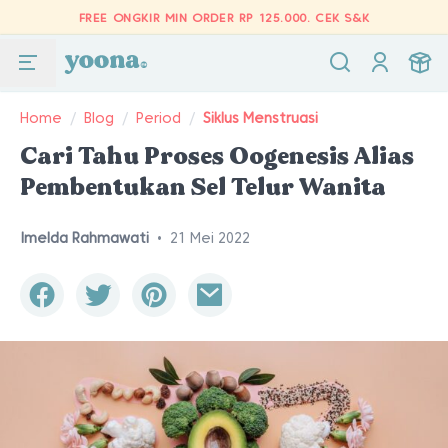
FREE ONGKIR MIN ORDER RP 125.000.
CEK S&K
Home
/
Blog
/
Period
/
Siklus Menstruasi
Cari Tahu Proses Oogenesis Alias
Pembentukan Sel Telur Wanita
Imelda Rahmawati
•
21 Mei 2022