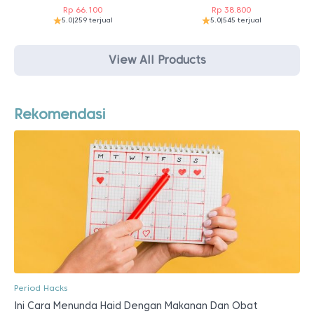
Rp
66.100
Rp
38.800
5.0
|
259 terjual
5.0
|
545 terjual
View All Products
Rekomendasi
Period Hacks
Ini Cara Menunda Haid Dengan Makanan Dan Obat