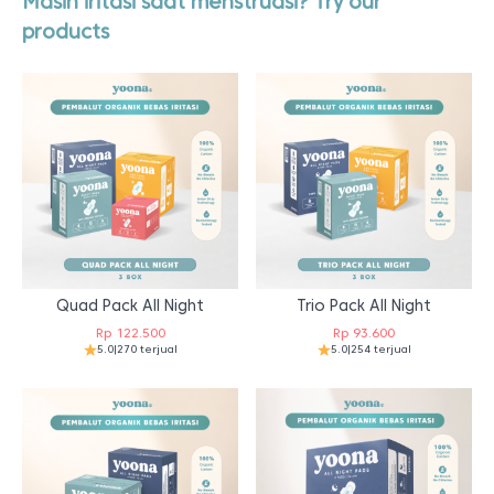
Masih iritasi saat menstruasi? Try our
products
Quad Pack All Night
Trio Pack All Night
Rp
122.500
Rp
93.600
5.0
|
270 terjual
5.0
|
254 terjual