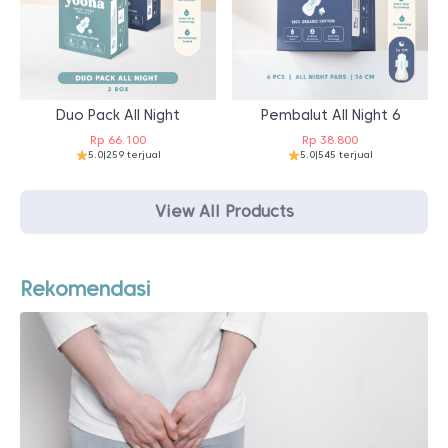
Duo Pack All Night
Pembalut All Night 6
Rp
66.100
Rp
38.800
5.0
|
259 terjual
5.0
|
545 terjual
View All Products
Rekomendasi