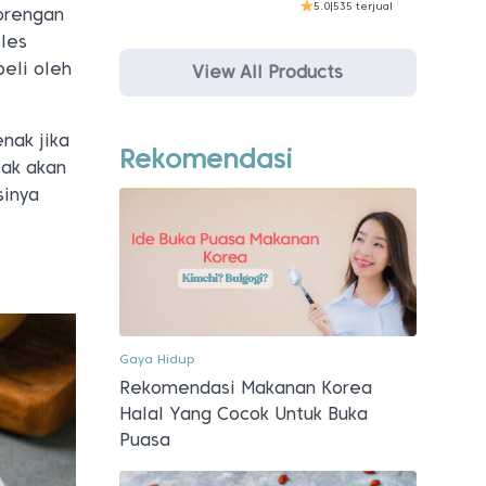
5.0
|
535 terjual
gorengan
oles
beli oleh
View All Products
nak jika
Rekomendasi
tak akan
sinya
Gaya Hidup
Rekomendasi Makanan Korea
Halal Yang Cocok Untuk Buka
Puasa