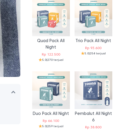
Quad Pack All
Trio Pack All Night
Night
Rp
93.600
5.0
|
254 terjual
Rp
122.500
5.0
|
270 terjual
Duo Pack All Night
Pembalut All Night
6
Rp
66.100
5.0
|
259 terjual
Rp
38.800