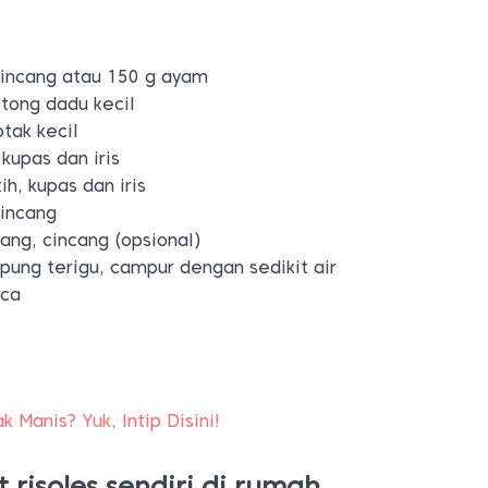
cincang atau 150 g ayam
otong dadu kecil
otak kecil
kupas dan iris
h, kupas dan iris
cincang
ang, cincang (opsional)
ung terigu, campur dengan sedikit air
ica
a
 Manis? Yuk, Intip Disini!
risoles sendiri di rumah