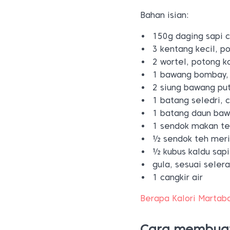
Bahan isian:
150g daging sapi 
3 kentang kecil, p
2 wortel, potong k
1 bawang bombay, 
2 siung bawang puti
1 batang seledri, 
1 batang daun baw
1 sendok makan tep
1⁄2 sendok teh mer
1⁄2 kubus kaldu sapi
gula, sesuai seler
1 cangkir air
Berapa Kalori Martabak
Cara membuat 