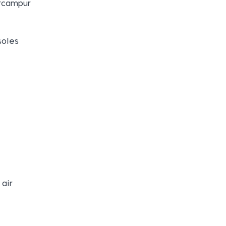
ercampur
soles
air