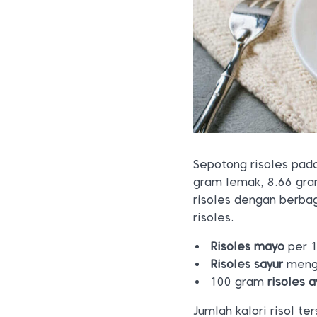
Sepotong
risoles pa
gram lemak, 8.66 gram
risoles dengan berbag
risoles.
Risoles mayo
per 1
R
isoles sayur
meng
100 gram
risoles 
Jumlah kalori risol 