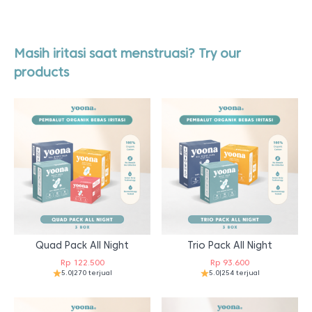
Masih iritasi saat menstruasi? Try our
products
Quad Pack All Night
Trio Pack All Night
Rp
122.500
Rp
93.600
5.0
|
270 terjual
5.0
|
254 terjual