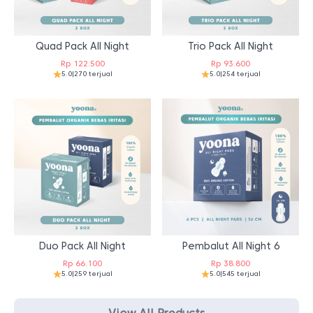
Quad Pack All Night
Trio Pack All Night
Rp
122.500
Rp
93.600
5.0
|
270 terjual
5.0
|
254 terjual
Duo Pack All Night
Pembalut All Night 6
Rp
66.100
Rp
38.800
5.0
|
259 terjual
5.0
|
545 terjual