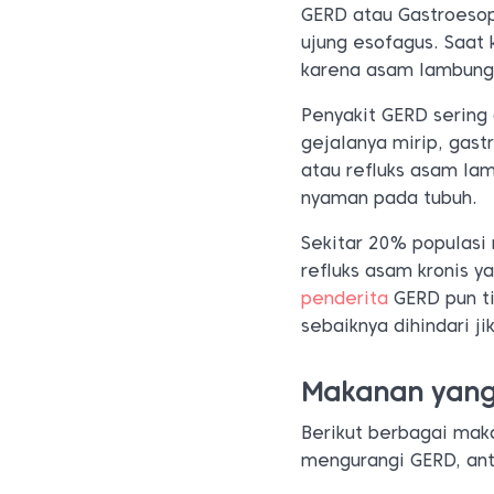
GERD atau Gastroesop
ujung esofagus. Saat
karena asam lambung
Penyakit GERD sering
gejalanya mirip, gast
atau refluks asam la
nyaman pada tubuh.
Sekitar 20% populasi 
refluks asam kronis y
penderita
GERD pun t
sebaiknya dihindari j
Makanan yan
Berikut berbagai ma
mengurangi GERD, anta