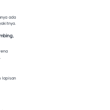
anya ada
akitnya.
imbing,
rena
.
 lapisan