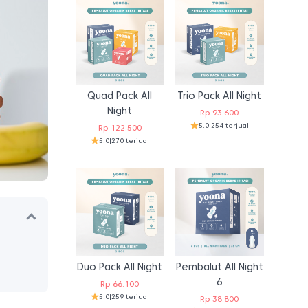
Quad Pack All
Trio Pack All Night
Night
Rp
93.600
5.0
|
254 terjual
Rp
122.500
5.0
|
270 terjual
Duo Pack All Night
Pembalut All Night
6
Rp
66.100
5.0
|
259 terjual
Rp
38.800