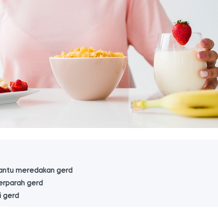
ntu meredakan gerd
rparah gerd
i gerd