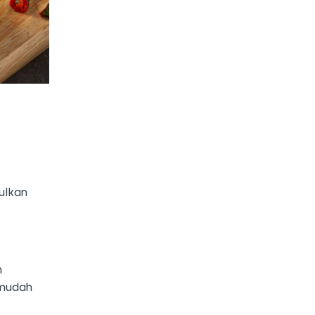
ulkan
n
 mudah