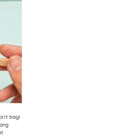
rit bagi
jang
at