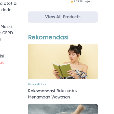
5.0
|
535 terjual
a otot di
 dada,
View All Products
 Meski
it GERD
Rekomendasi
k
isi
uk
.
Gaya Hidup
Rekomendasi Buku untuk
Menambah Wawasan