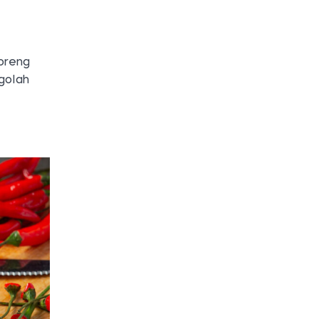
oreng
golah