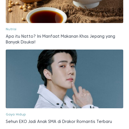
Nutrisi
Apa itu Natto? Ini Manfaat Makanan Khas Jepang yang
Banyak Disukai!
Gaya Hidup
Sehun EXO Jadi Anak SMA di Drakor Romantis Terbaru