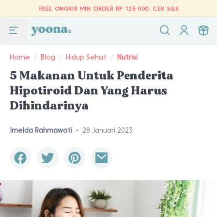
FREE ONGKIR MIN ORDER RP 125.000.
CEK S&K
Home
/
Blog
/
Hidup Sehat
/
Nutrisi
5 Makanan Untuk Penderita
Hipotiroid Dan Yang Harus
Dihindarinya
Imelda Rahmawati
•
28 Januari 2023