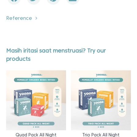
Reference
Masih iritasi saat menstruasi? Try our
products
Quad Pack All Night
Trio Pack All Night