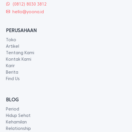
(0812) 8030 3812
hello@yoona.id
PERUSAHAAN
Toko
Artikel
Tentang Kami
Kontak Kami
Karir
Berita
Find Us
BLOG
Period
Hidup Sehat
Kehamilan
Relationship