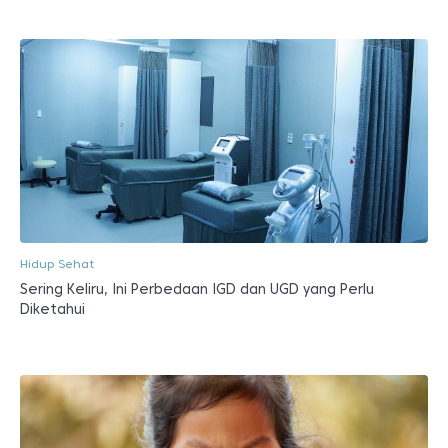
Hidup Sehat
Sering Keliru, Ini Perbedaan IGD dan UGD yang Perlu
Diketahui