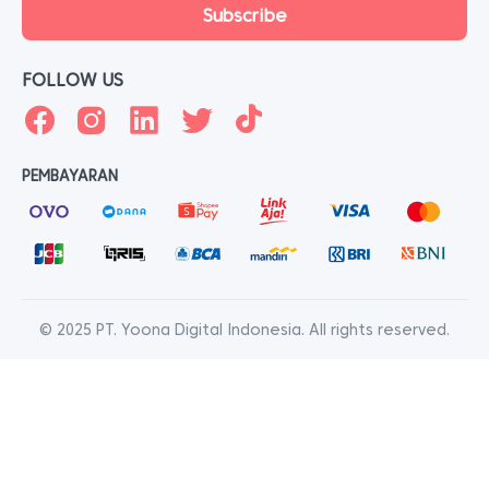
FOLLOW US
PEMBAYARAN
© 2025 PT. Yoona Digital Indonesia. All rights reserved.