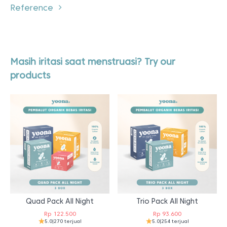
Reference
Masih iritasi saat menstruasi? Try our
products
Quad Pack All Night
Trio Pack All Night
Rp
122.500
Rp
93.600
5.0
|
270 terjual
5.0
|
254 terjual