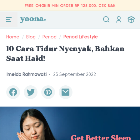
FREE ONGKIR MIN ORDER RP 125.000.
CEK S&K
Home
/
Blog
/
Period
/
Period Lifestyle
10 Cara Tidur Nyenyak, Bahkan
Saat Haid!
Imelda Rahmawati
•
23 September 2022