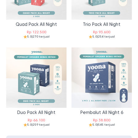
Quad Pack All Night
Trio Pack All Night
Rp
122.500
Rp
93.600
5.0
|
270 terjual
5.0
|
254 terjual
Duo Pack All Night
Pembalut All Night 6
Rp
66.100
Rp
38.800
5.0
|
259 terjual
5.0
|
545 terjual