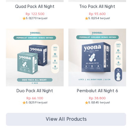
Quad Pack All Night
Trio Pack All Night
Rp
122.500
Rp
93.600
5.0
|
270 terjual
5.0
|
254 terjual
Duo Pack All Night
Pembalut All Night 6
Rp
66.100
Rp
38.800
5.0
|
259 terjual
5.0
|
545 terjual
View All Products