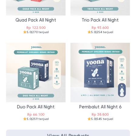
Quad Pack All Night
Trio Pack All Night
Rp
122.500
Rp
93.600
5.0
|
270 terjual
5.0
|
254 terjual
Duo Pack All Night
Pembalut All Night 6
Rp
66.100
Rp
38.800
5.0
|
259 terjual
5.0
|
545 terjual