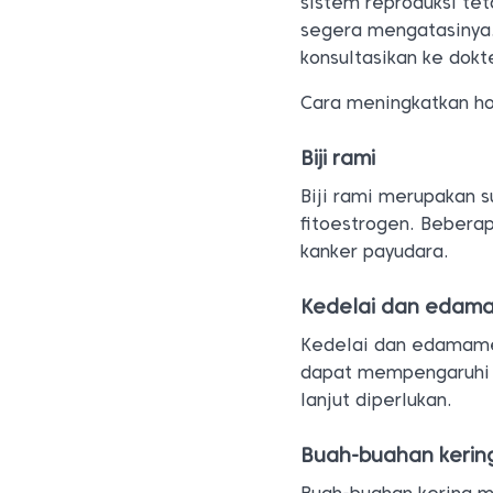
sistem reproduksi tet
segera mengatasinya
konsultasikan ke dok
Cara meningkatkan ho
Biji rami
Biji rami merupakan 
fitoestrogen. Bebera
kanker payudara.
Kedelai dan edam
Kedelai dan edamame k
dapat mempengaruhi k
lanjut diperlukan.
Buah-buahan kerin