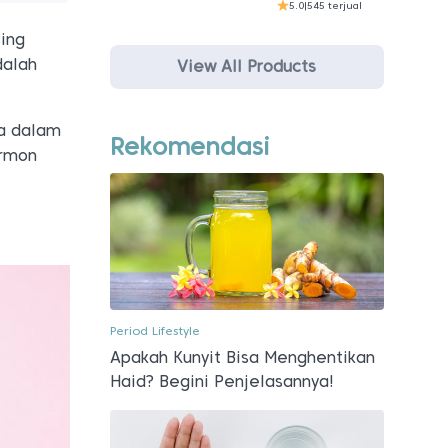
5.0
|
545 terjual
ing
dalah
View All Products
a dalam
Rekomendasi
ormon
Period Lifestyle
Apakah Kunyit Bisa Menghentikan
Haid? Begini Penjelasannya!