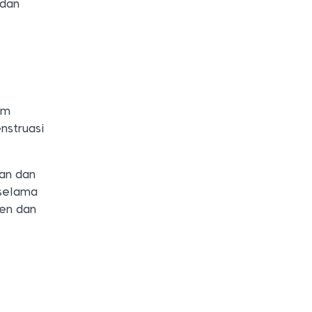
 dan
um
nstruasi
an dan
 selama
gen dan