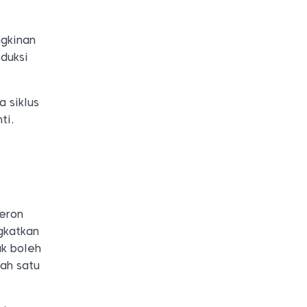
gkinan
oduksi
a siklus
ti.
teron
gkatkan
ak boleh
lah satu