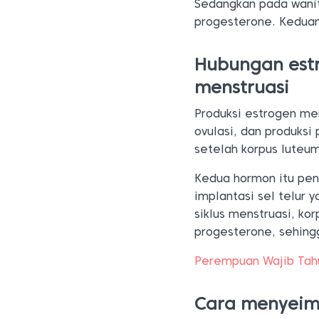
Sedangkan pada wanit
progesterone. Keduan
Hubungan estr
menstruasi
Produksi estrogen me
ovulasi, dan produks
setelah korpus luteum
Kedua hormon itu pen
implantasi sel telur 
siklus menstruasi, k
progesterone, sehing
Perempuan Wajib Tah
Cara menyeim