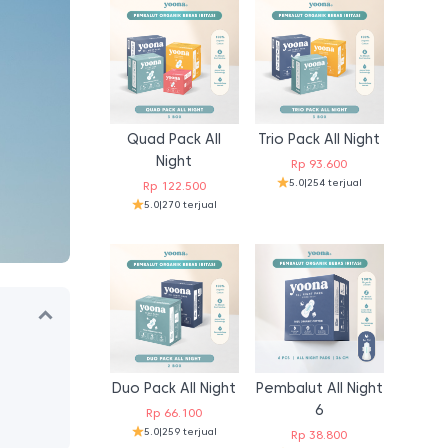
Quad Pack All
Trio Pack All Night
Night
Rp
93.600
5.0
|
254 terjual
Rp
122.500
5.0
|
270 terjual
Duo Pack All Night
Pembalut All Night
6
Rp
66.100
5.0
|
259 terjual
Rp
38.800