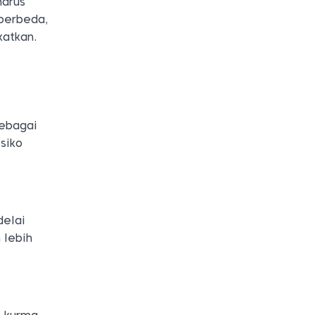
harus
berbeda,
katkan.
sebagai
siko
delai
 lebih