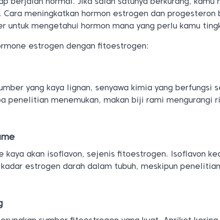
ap berjalan normal. Jika salah satunya berkurang, kamu 
. Cara meningkatkan hormon estrogen dan progesteron 
ter untuk mengetahui hormon mana yang perlu kamu ting
rmone estrogen dengan fitoestrogen:
sumber yang kaya lignan, senyawa kimia yang berfungsi 
pa penelitian menemukan, makan biji rami mengurangi ri
ame
aya akan isoflavon, sejenis fitoestrogen. Isoflavon ke
adar estrogen darah dalam tubuh, meskipun penelitian
g