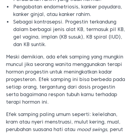
Pengobatan endometriosis, kanker payudara,
kanker ginjal, atau kanker rahim.
Sebagai kontrasepsi. Progestin terkandung
dalam berbagai jenis alat KB, termasuk pil KB,
gel vagina, implan (KB susuk), KB spiral (IUD),
dan KB suntik.
Meski demikian, ada efek samping yang mungkin
muncul jika seorang wanita menggunakan terapi
hormon progestin untuk meningkatkan kadar
progesteron. Efek samping ini bisa berbeda pada
setiap orang, tergantung dari dosis progestin
serta bagaimana respon tubuh kamu terhadap
terapi hormon ini.
Efek samping paling umum seperti: kelelahan,
kram atau nyeri menstruasi, mulut kering, mual,
perubahan suasana hati atau
mood swings
, perut