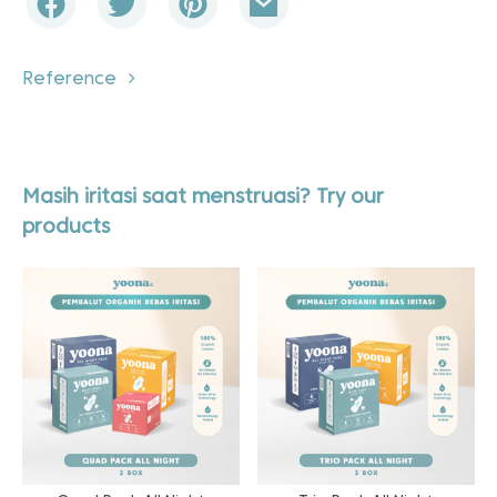
Reference
Masih iritasi saat menstruasi? Try our
products