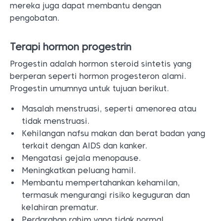
mereka juga dapat membantu dengan
pengobatan.
Terapi hormon progestrin
Progestin adalah hormon steroid sintetis yang
berperan seperti hormon progesteron alami.
Progestin umumnya untuk tujuan berikut.
Masalah menstruasi, seperti amenorea atau
tidak menstruasi.
Kehilangan nafsu makan dan berat badan yang
terkait dengan AIDS dan kanker.
Mengatasi gejala menopause.
Meningkatkan peluang hamil.
Membantu mempertahankan kehamilan,
termasuk mengurangi risiko keguguran dan
kelahiran prematur.
Perdarahan rahim yang tidak normal.