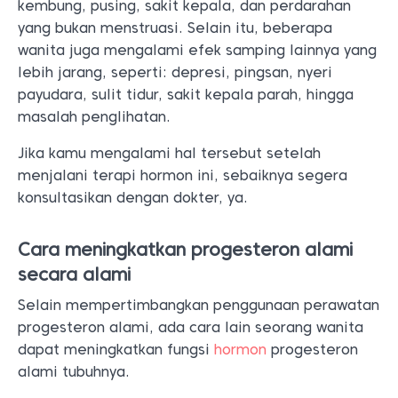
kembung, pusing, sakit kepala, dan perdarahan
yang bukan menstruasi. Selain itu, beberapa
wanita juga mengalami efek samping lainnya yang
lebih jarang, seperti: depresi, pingsan, nyeri
payudara, sulit tidur, sakit kepala parah, hingga
masalah penglihatan.
Jika kamu mengalami hal tersebut setelah
menjalani terapi hormon ini, sebaiknya segera
konsultasikan dengan dokter, ya.
Cara meningkatkan progesteron alami
secara alami
Selain mempertimbangkan penggunaan perawatan
progesteron alami, ada cara lain seorang wanita
dapat meningkatkan fungsi
hormon
progesteron
alami tubuhnya.