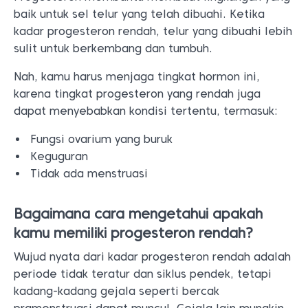
baik untuk sel telur yang telah dibuahi. Ketika
kadar progesteron rendah, telur yang dibuahi lebih
sulit untuk berkembang dan tumbuh.
Nah, kamu harus menjaga tingkat hormon ini,
karena tingkat progesteron yang rendah juga
dapat menyebabkan kondisi tertentu, termasuk:
Fungsi ovarium yang buruk
Keguguran
Tidak ada menstruasi
Bagaimana cara mengetahui apakah
kamu memiliki progesteron rendah?
Wujud nyata dari kadar progesteron rendah adalah
periode tidak teratur dan siklus pendek, tetapi
kadang-kadang gejala seperti bercak