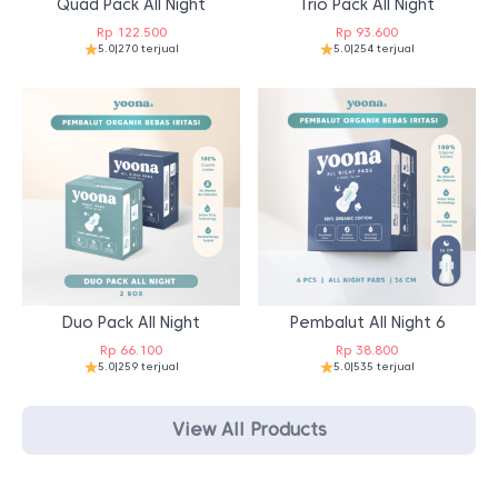
Quad Pack All Night
Trio Pack All Night
Rp
122.500
Rp
93.600
5.0
|
270 terjual
5.0
|
254 terjual
Duo Pack All Night
Pembalut All Night 6
Rp
66.100
Rp
38.800
5.0
|
259 terjual
5.0
|
535 terjual
View All Products