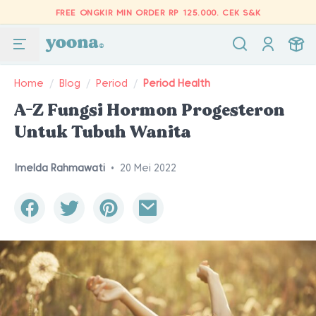
FREE ONGKIR MIN ORDER RP 125.000.
CEK S&K
Home
/
Blog
/
Period
/
Period Health
A-Z Fungsi Hormon Progesteron
Untuk Tubuh Wanita
Imelda Rahmawati
•
20 Mei 2022