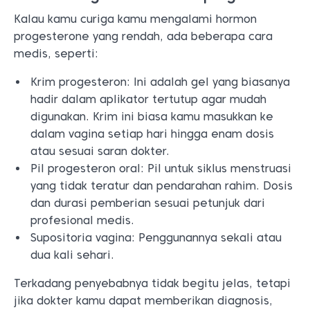
Kalau kamu curiga kamu mengalami hormon
progesterone yang rendah, ada beberapa cara
medis, seperti:
Krim progesteron: Ini adalah gel yang biasanya
hadir dalam aplikator tertutup agar mudah
digunakan. Krim ini biasa kamu masukkan ke
dalam vagina setiap hari hingga enam dosis
atau sesuai saran dokter.
Pil progesteron oral: Pil untuk siklus menstruasi
yang tidak teratur dan pendarahan rahim. Dosis
dan durasi pemberian sesuai petunjuk dari
profesional medis.
Supositoria vagina: Penggunannya sekali atau
dua kali sehari.
Terkadang penyebabnya tidak begitu jelas, tetapi
jika dokter kamu dapat memberikan diagnosis,