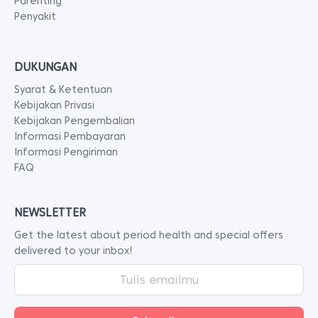
Parenting
Penyakit
DUKUNGAN
Syarat & Ketentuan
Kebijakan Privasi
Kebijakan Pengembalian
Informasi Pembayaran
Informasi Pengiriman
FAQ
NEWSLETTER
Get the latest about period health and special offers
delivered to your inbox!