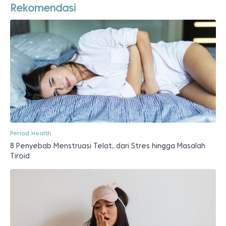
Rekomendasi
Period Health
8 Penyebab Menstruasi Telat, dari Stres hingga Masalah
Tiroid