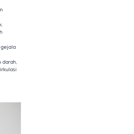
an
k.
h
 gejala
 darah,
rkulasi