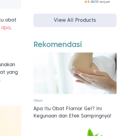
5.0
|
535 terjual
tu obat
View All Products
 apa
,
Rekomendasi
gunakan
at yang
.
Obat
Apa Itu Obat Flamar Gel? Ini
Kegunaan dan Efek Sampingnya!