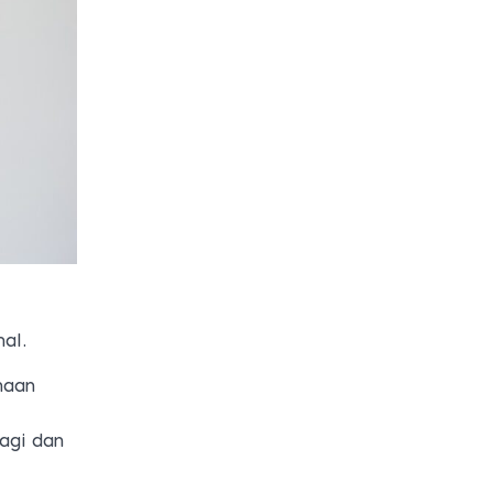
al.
naan
pagi dan