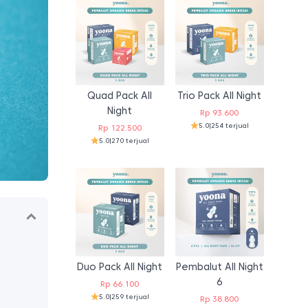
Quad Pack All
Trio Pack All Night
Night
Rp
93.600
5.0
|
254 terjual
Rp
122.500
5.0
|
270 terjual
Duo Pack All Night
Pembalut All Night
6
Rp
66.100
5.0
|
259 terjual
Rp
38.800