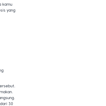
ka kamu
sis yang
ng
ersebut.
 makan.
langsung.
dari 30