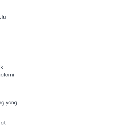
ulu
ek
galami
ng yang
bat