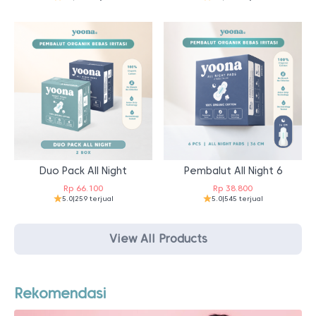
Duo Pack All Night
Pembalut All Night 6
Rp
66.100
Rp
38.800
5.0
|
259 terjual
5.0
|
545 terjual
View All Products
Rekomendasi