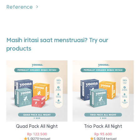
Reference
Masih iritasi saat menstruasi? Try our
products
Quad Pack All Night
Trio Pack All Night
Rp
122.500
Rp
93.600
5.0
|
270 terjual
5.0
|
254 terjual