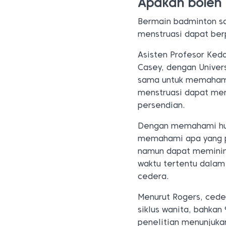
Apakah boleh 
Bermain badminton sa
menstruasi dapat ber
Asisten Profesor Ked
Casey, dengan Univers
sama untuk memahami 
menstruasi dapat mem
persendian.
Dengan memahami hub
memahami apa yang pe
namun dapat meminima
waktu tertentu dalam
cedera.
Menurut Rogers, cede
siklus wanita, bahkan
penelitian menunjuka