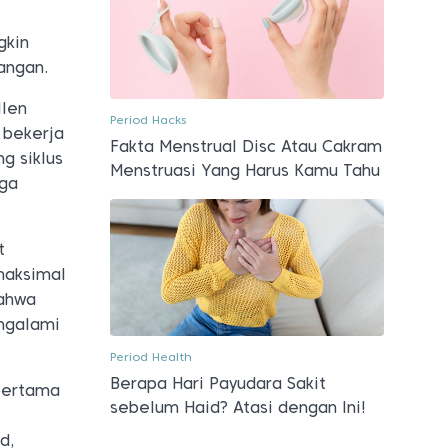
gkin
angan.
llen
Period Hacks
 bekerja
Fakta Menstrual Disc Atau Cakram
g siklus
Menstruasi Yang Harus Kamu Tahu
uga
t
maksimal
bahwa
engalami
Period Health
Berapa Hari Payudara Sakit
 pertama
sebelum Haid? Atasi dengan Ini!
d,