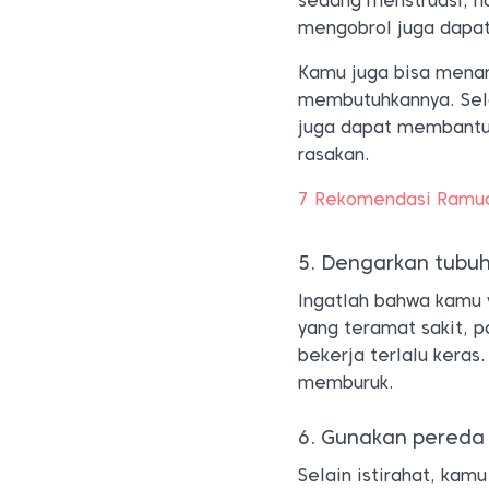
sedang menstruasi, n
mengobrol juga dapat
Kamu juga bisa mena
membutuhkannya. Selai
juga dapat membantu 
rasakan.
7 Rekomendasi Ramuan
5. Dengarkan tubu
Ingatlah bahwa kamu
yang teramat sakit, p
bekerja terlalu kera
memburuk.
6. Gunakan pereda 
Selain istirahat, kam