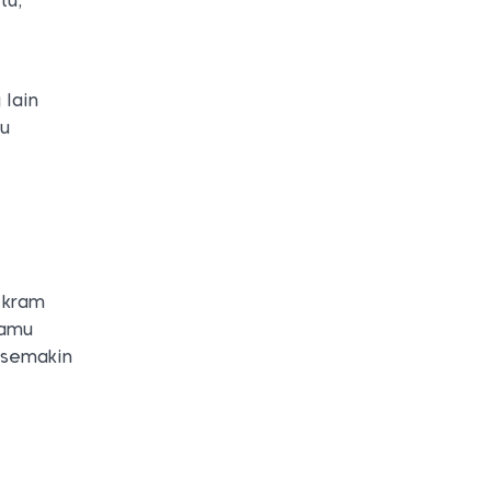
tu,
 lain
mu
 kram
kamu
 semakin