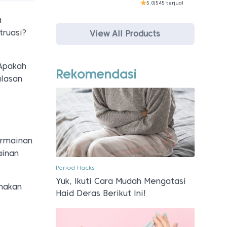
5.0
|
545 terjual
a
truasi?
View All Products
Apakah
Rekomendasi
ulasan
ermainan
ainan
Period Hacks
Yuk, Ikuti Cara Mudah Mengatasi
unakan
Haid Deras Berikut Ini!