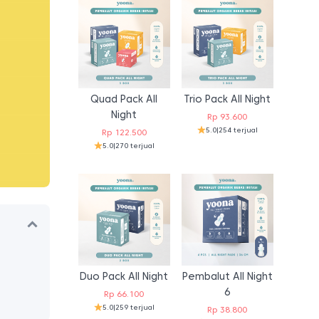
Quad Pack All
Trio Pack All Night
Night
Rp
93.600
5.0
|
254 terjual
Rp
122.500
5.0
|
270 terjual
Duo Pack All Night
Pembalut All Night
6
Rp
66.100
5.0
|
259 terjual
Rp
38.800