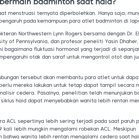
bermain badminton saat haid?
at menstruasi ternyata diperbolehkan. Hanya saja, mun
pengaruh pada kemampuan para atlet badminton di lap
okteran Northwestern Lynn Rogers bersama dengan Dr. E
ity of Pennsylvania, dan profesor peneliti Yasin Dhaher,
bagaimana fluktuasi hormonal yang terjadi di sepanjan
pengaruhi otak dan saraf untuk mengontrol otot dan j
ungan tersebut akan membantu para atlet untuk dapa
rlu mereka lakukan untuk tetap dapat tampil secara 
lisir cedera. Pasalnya, penelitian telah menunjukan 
 siklus haid dapat menyebabkan wanita lebih rentan m
ra ACL sepertinya lebih sering terjadi pada saat paruh
 9 kali lebih mungkin mengalami robekan ACL. Meskipun
n bahwa wanita lebih rentan mengalami cedera saat hai