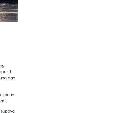
ing
eperti
ung dan
makanan
ati.
r supaya