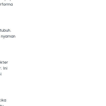
erforma
tubuh.
g nyaman
okter
 Ini
i
tika