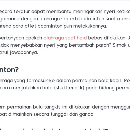
ecara teratur dapat membantu meringankan nyeri ketik
agaimana dengan olahraga seperti badminton saat mens
karena para atlet badminton pun melakukannya.
pertanyaan apakah
olahraga saat haid
bebas dilakukan. 
idak menyebabkan nyeri yang bertambah parah? Simak 
ahui jawabannya.
nton?
hraga yang termasuk ke dalam permainan bola kecil. P
 cara menjatuhkan bola (shuttlecock) pada bidang perm
am permainan bulu tangkis ini dilakukan dengan mengg
apat dimainkan secara tunggal dan ganda.