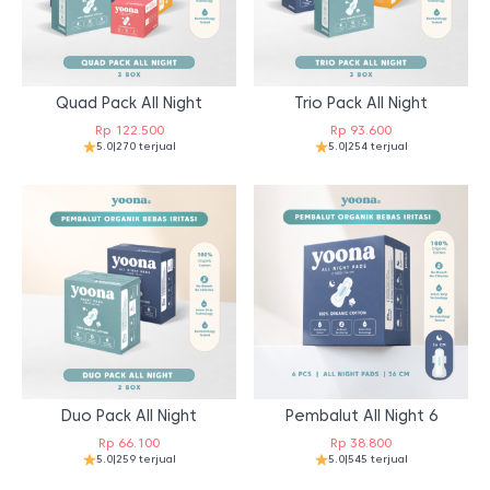
Quad Pack All Night
Trio Pack All Night
Rp
122.500
Rp
93.600
5.0
|
270 terjual
5.0
|
254 terjual
Duo Pack All Night
Pembalut All Night 6
Rp
66.100
Rp
38.800
5.0
|
259 terjual
5.0
|
545 terjual