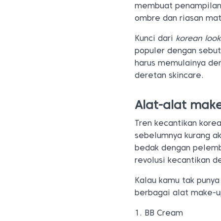
membuat penampilan te
ombre dan riasan mat
Kunci dari
korean look
populer dengan sebu
harus memulainya den
deretan skincare.
Alat-alat mak
Tren kecantikan kore
sebelumnya kurang akr
bedak dengan pelemba
revolusi kecantikan d
Kalau kamu tak punya 
berbagai alat make-u
1. BB Cream