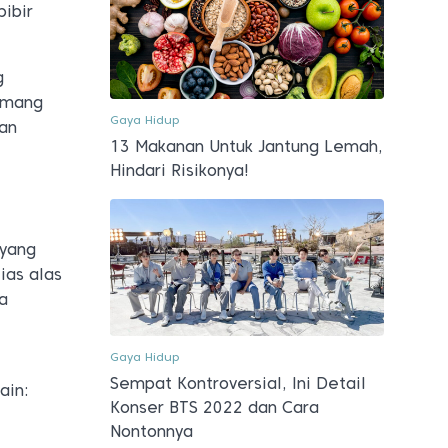
bibir
g
emang
Gaya Hidup
gan
13 Makanan Untuk Jantung Lemah,
Hindari Risikonya!
 yang
ias alas
a
Gaya Hidup
Sempat Kontroversial, Ini Detail
ain:
Konser BTS 2022 dan Cara
Nontonnya