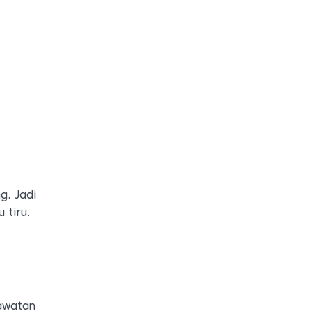
g. Jadi
 tiru.
rawatan