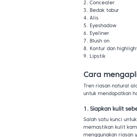
2. Concealer
3. Bedak tabur
4. Alis
5. Eyeshadow
6. Eyeliner
7. Blush on
8. Kontur dan highligh
9. Lipstik
Cara mengapli
Tren riasan natural a
untuk mendapatkan has
1. Siapkan kulit se
Salah satu kunci unt
memastikan kulit kam
menggunakan riasan y