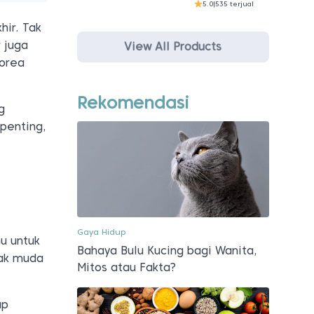
5.0
|
535 terjual
ir. Tak
 juga
View All Products
Korea
Rekomendasi
g
 penting,
Gaya Hidup
u untuk
Bahaya Bulu Kucing bagi Wanita,
nak muda
Mitos atau Fakta?
ap