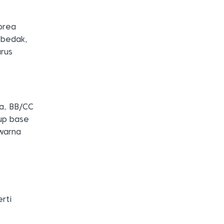
orea
 bedak,
arus
ya, BB/CC
up base
warna
rti