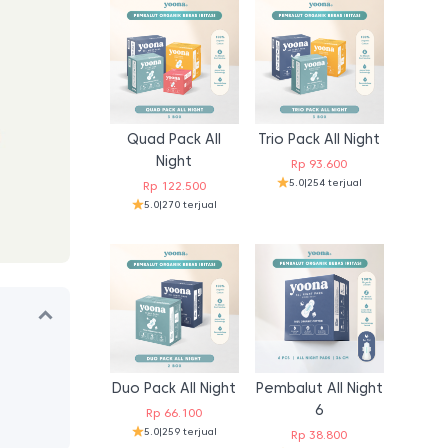
Quad Pack All
Trio Pack All Night
Night
Rp
93.600
5.0
|
254 terjual
Rp
122.500
5.0
|
270 terjual
Duo Pack All Night
Pembalut All Night
6
Rp
66.100
5.0
|
259 terjual
Rp
38.800