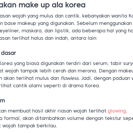
akan make up ala korea
asan wajah yang mulus dan cantik, kebanyakan wanita K
n base makeup yang digunakan. Sebelum menggunakan
eyeliner, maskara, dan lipstik, ada beberapa hal yang h
iasan terlihat halus dan indah, antara lain:
n dasar
rea yang biasa digunakan terdiri dari serum, tabir sur
t wajah tampak lebih cerah dan merona. Dengan make
ah akan terlihat mulus dan
flawless.
Jadi, dengan paduan 
rlihat cantik alami seperti di drama Korea.
am
n membuat hasil akhir riasan wajah terlihat
glowing
.
a formal, akan ditambahkan volume dengan tekstur sepe
 wajah tampak berkilau.