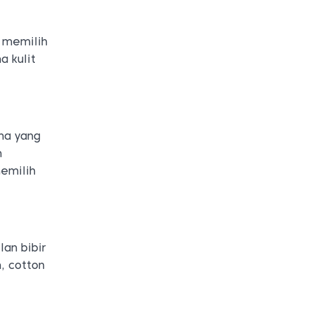
s memilih
 kulit
na yang
n
memilih
lan bibir
, cotton