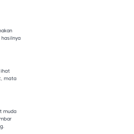
unakan
 hasilnya
ihat
t, mata
et muda
ambar
g.