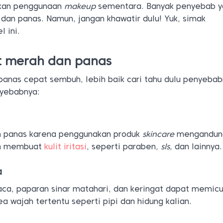
ikan penggunaan
makeup
sementara. Banyak penyebab 
dan panas. Namun, jangan khawatir dulu! Yuk, simak
l ini.
t merah dan panas
panas cepat sembuh, lebih baik cari tahu dulu penyebab
nyebabnya:
n panas karena penggunakan produk
skincare
mengandun
ah membuat
kulit iritasi
, seperti paraben,
sls
, dan lainnya.
a
ca, paparan sinar matahari, dan keringat dapat memicu 
ea wajah tertentu seperti pipi dan hidung kalian.