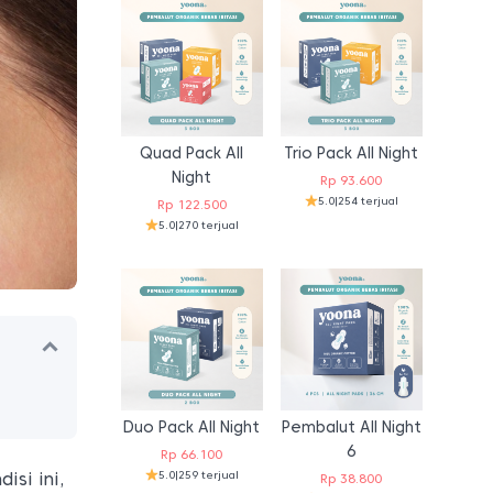
Quad Pack All
Trio Pack All Night
Night
Rp
93.600
5.0
|
254 terjual
Rp
122.500
5.0
|
270 terjual
Duo Pack All Night
Pembalut All Night
6
Rp
66.100
5.0
|
259 terjual
isi ini,
Rp
38.800