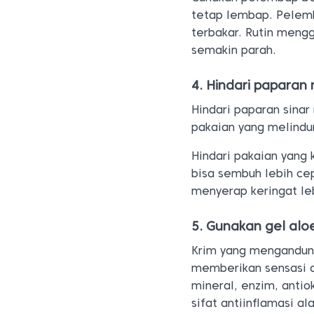
tetap lembap. Pelem
terbakar. Rutin men
semakin parah.
4. Hindari paparan
Hindari paparan sina
pakaian yang melindun
Hindari pakaian yang 
bisa sembuh lebih ce
menyerap keringat le
5. Gunakan gel alo
Krim yang mengandun
memberikan sensasi d
mineral, enzim, antio
sifat anti
inflamasi al