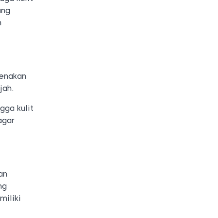
ang
n
kenakan
jah.
gga kulit
agar
an
ng
miliki