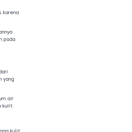
s karena
annya
an pada
dari
h yang
um air
kulit.
aga kulit