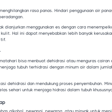
menghilangkan rasa panas. Hindari penggunaan air pana
peradangan.
dak dianjurkan menggunakan es dengan cara menempelk
 kulit. Hal ini dapat menyebabkan lebih banyak kerusak
tif.
r
 matahari bisa menbuat dehidrasi atau menguras cairan 
 menjaga tubuh terhidrasi dengan minum air dalam jumla
asi dehidrasi dan mendukung proses penyembuhan. Min
las sehari untuk menjaga hidrasi dalam tubuh khususnya 
ap
as alkohol, pewangi, pewarna, atau minyak untuk menj