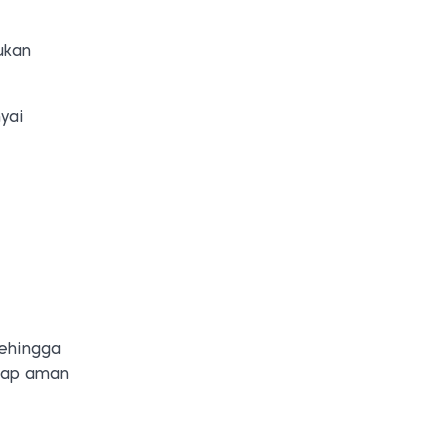
ukan
yai
ehingga
etap aman