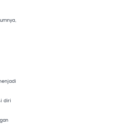
mumnya,
menjadi
 diri
ngan