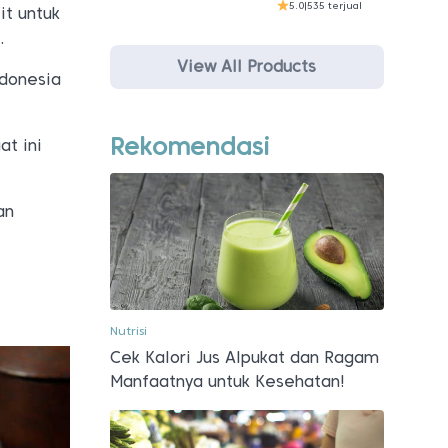
5.0
|
535 terjual
it untuk
.
View All Products
ndonesia
Rekomendasi
at ini
an
Nutrisi
Cek Kalori Jus Alpukat dan Ragam
Manfaatnya untuk Kesehatan!