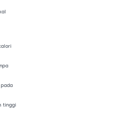
kal
alori
anpa
a pada
 tinggi