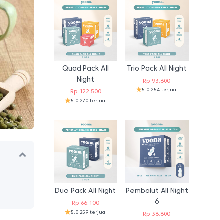
Quad Pack All
Trio Pack All Night
Night
Rp
93.600
5.0
|
254 terjual
Rp
122.500
5.0
|
270 terjual
Duo Pack All Night
Pembalut All Night
6
Rp
66.100
5.0
|
259 terjual
Rp
38.800