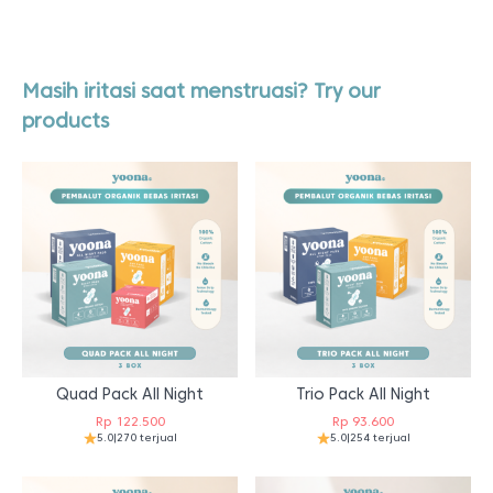
Masih iritasi saat menstruasi? Try our
products
Quad Pack All Night
Trio Pack All Night
Rp
122.500
Rp
93.600
5.0
|
270 terjual
5.0
|
254 terjual