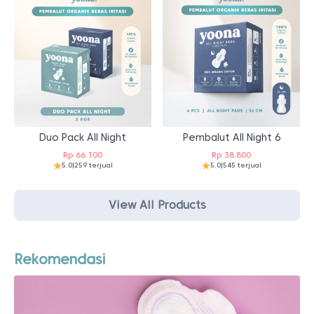
Duo Pack All Night
Pembalut All Night 6
Rp
66.100
Rp
38.800
5.0
|
259 terjual
5.0
|
545 terjual
View All Products
Rekomendasi