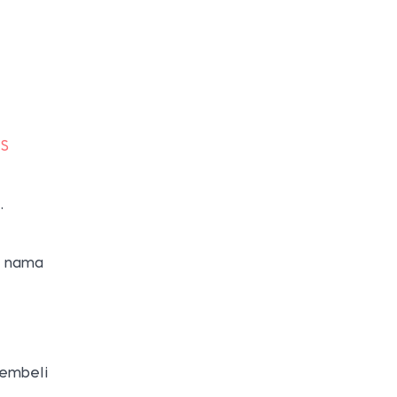
TS
.
ri nama
membeli