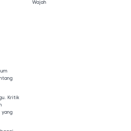
Wajah
lbum
entang
u. Kritik
n
, yang