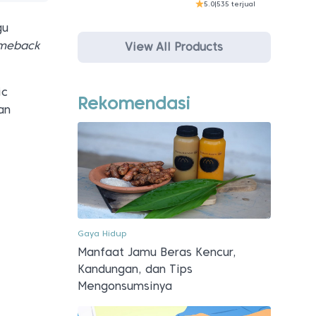
5.0
|
535 terjual
gu
meback
View All Products
ic
Rekomendasi
an
Gaya Hidup
Manfaat Jamu Beras Kencur,
Kandungan, dan Tips
Mengonsumsinya