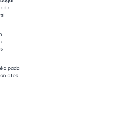
ebagai
 ada
si
n
ya
as
eka pada
kan efek