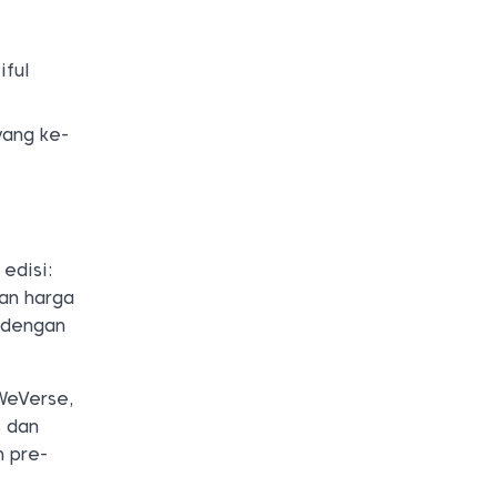
iful
yang ke-
edisi:
an harga
l dengan
WeVerse,
S dan
n pre-