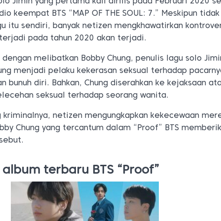
solo Jimin yang pertama kali dirilis pada Februari 2020 s
udio keempat BTS “MAP OF THE SOUL: 7.” Meskipun tidak
u itu sendiri, banyak netizen mengkhawatirkan kontrover
 terjadi pada tahun 2020 akan terjadi.
di dengan melibatkan Bobby Chung, penulis lagu solo Jimi
hung menjadi pelaku kekerasan seksual terhadap pacarn
 bunuh diri. Bahkan, Chung diserahkan ke kejaksaan at
lecehan seksual terhadap seorang wanita.
g kriminalnya, netizen mengungkapkan kekecewaan mer
bby Chung yang tercantum dalam “Proof” BTS memberi
sebut.
 album terbaru BTS “Proof”