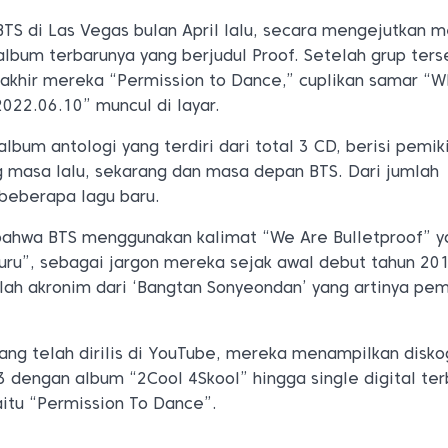
BTS di Las Vegas bulan April lalu, secara mengejutkan 
lbum terbarunya yang berjudul Proof. Setelah grup ters
akhir mereka “Permission to Dance,” cuplikan samar “W
22.06.10” muncul di layar.
lbum antologi yang terdiri dari total 3 CD, berisi pemik
g masa lalu, sekarang dan masa depan BTS. Dari jumlah
 beberapa lagu baru.
bahwa BTS menggunakan kalimat “We Are Bulletproof” y
luru”, sebagai jargon mereka sejak awal debut tahun 201
lah akronim dari ‘Bangtan Sonyeondan’ yang artinya pem
ang telah dirilis di YouTube, mereka menampilkan disko
 dengan album “2Cool 4Skool” hingga single digital ter
itu “Permission To Dance”.