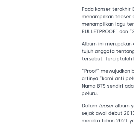
Pada konser terakhir 
menampilkan teaser a
menampilkan lagu ter
BULLETPROOF” dan “20
Album ini merupakan a
tujuh anggota tentan
tersebut, terciptalah
“Proof” mewujudkan 
artinya “kami anti pe
Nama BTS sendiri ada
peluru.
Dalam
teaser a
lbum y
sejak awal debut 2013
mereka tahun 2021 ya