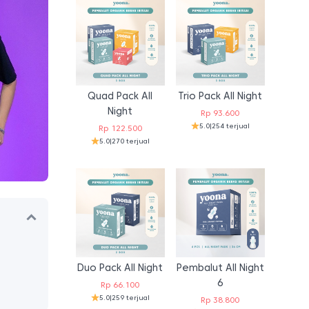
Quad Pack All
Trio Pack All Night
Night
Rp
93.600
5.0
|
254 terjual
Rp
122.500
5.0
|
270 terjual
Duo Pack All Night
Pembalut All Night
6
Rp
66.100
5.0
|
259 terjual
Rp
38.800