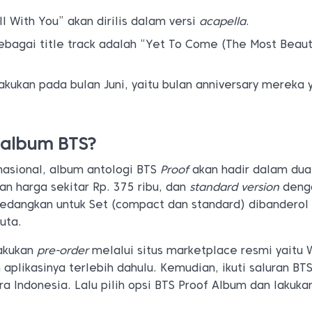
ll With You” akan dirilis dalam versi
acapella
.
sebagai title track adalah “Yet To Come (The Most Beaut
lakukan pada bulan Juni, yaitu bulan anniversary mereka 
 album BTS?
nasional, album antologi BTS
Proof
akan hadir dalam dua 
n harga sekitar Rp. 375 ribu, dan
standard version
deng
 Sedangkan untuk Set (compact dan standard) dibandero
juta.
akukan
pre-order
melalui situs marketplace resmi yaitu 
plikasinya terlebih dahulu. Kemudian, ikuti saluran BT
ra Indonesia. Lalu pilih opsi BTS Proof Album dan lakuka