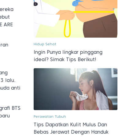
mereka
ebut
E ARE
Hidup Sehat
iran
Ingin Punya lingkar pinggang
ideal? Simak Tips Berikut!
ang
3 lalu.
uda anti
grafi BTS
baru
Perawatan Tubuh
Tips Dapatkan Kulit Mulus Dan
Bebas Jerawat Dengan Handuk