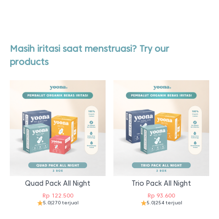
Masih iritasi saat menstruasi? Try our
products
Quad Pack All Night
Trio Pack All Night
Rp
122.500
Rp
93.600
5.0
|
270 terjual
5.0
|
254 terjual