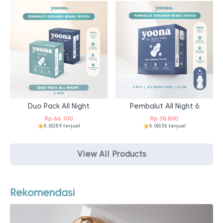
Duo Pack All Night
Pembalut All Night 6
Rp
66.100
Rp
38.800
5.0
|
259 terjual
5.0
|
535 terjual
View All Products
Rekomendasi