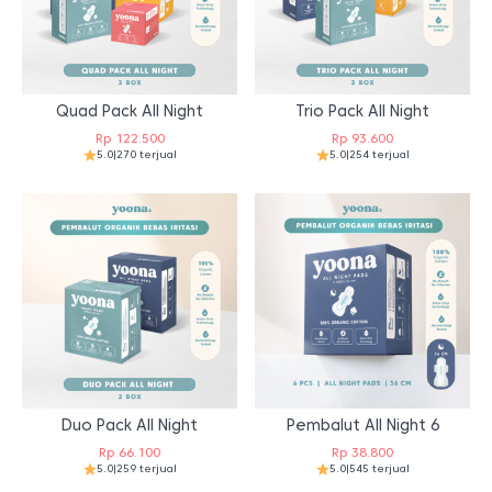
Quad Pack All Night
Trio Pack All Night
Rp
122.500
Rp
93.600
5.0
|
270 terjual
5.0
|
254 terjual
Duo Pack All Night
Pembalut All Night 6
Rp
66.100
Rp
38.800
5.0
|
259 terjual
5.0
|
545 terjual