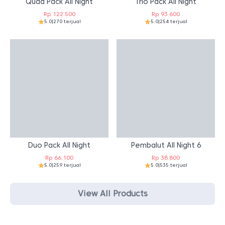
Quad Pack All Night
Trio Pack All Night
Rp
122.500
Rp
93.600
5.0
|
270 terjual
5.0
|
254 terjual
Duo Pack All Night
Pembalut All Night 6
Rp
66.100
Rp
38.800
5.0
|
259 terjual
5.0
|
535 terjual
View All Products