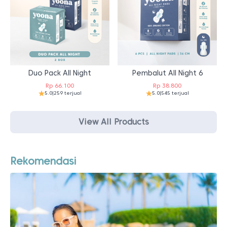
Duo Pack All Night
Pembalut All Night 6
Rp
66.100
Rp
38.800
5.0
|
259 terjual
5.0
|
545 terjual
View All Products
Rekomendasi