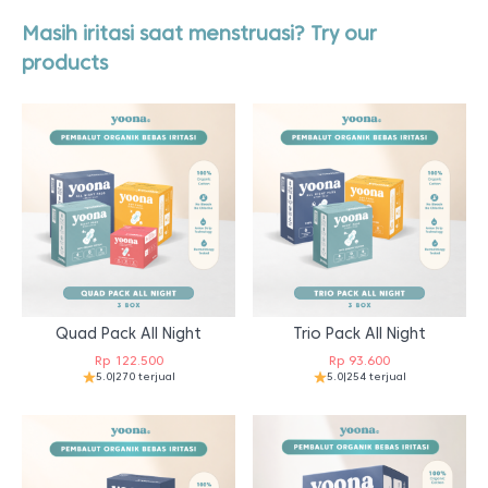
Masih iritasi saat menstruasi? Try our
products
Quad Pack All Night
Trio Pack All Night
Rp
122.500
Rp
93.600
5.0
|
270 terjual
5.0
|
254 terjual