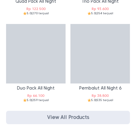
Quad Pack All Night
Trio Pack All Night
Rp
122.500
Rp
93.600
5.0
|
270 terjual
5.0
|
254 terjual
Duo Pack All Night
Pembalut All Night 6
Rp
66.100
Rp
38.800
5.0
|
259 terjual
5.0
|
535 terjual
View All Products