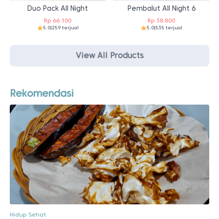
Duo Pack All Night
Pembalut All Night 6
Rp
66.100
Rp
38.800
5.0
|
259 terjual
5.0
|
535 terjual
View All Products
Rekomendasi
Hidup Sehat