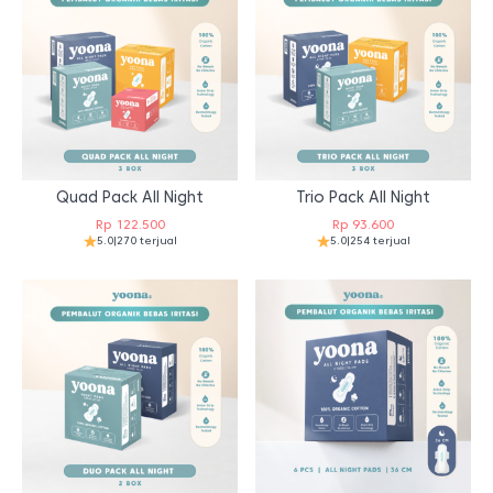
Quad Pack All Night
Trio Pack All Night
Rp
122.500
Rp
93.600
5.0
|
270 terjual
5.0
|
254 terjual