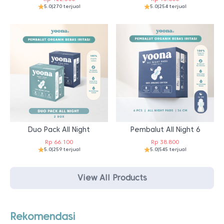
5.0
|
270 terjual
5.0
|
254 terjual
Duo Pack All Night
Pembalut All Night 6
Rp
66.100
Rp
38.800
5.0
|
259 terjual
5.0
|
545 terjual
View All Products
Rekomendasi