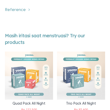
Reference
Masih iritasi saat menstruasi? Try our
products
Quad Pack All Night
Trio Pack All Night
Rp
122.500
Rp
93.600