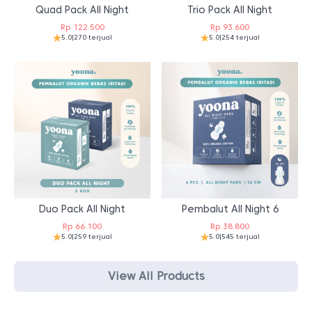
Quad Pack All Night
Trio Pack All Night
Rp
122.500
Rp
93.600
5.0
|
270 terjual
5.0
|
254 terjual
Duo Pack All Night
Pembalut All Night 6
Rp
66.100
Rp
38.800
5.0
|
259 terjual
5.0
|
545 terjual
View All Products