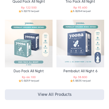
Quad Pack All Night
Trio Pack All Night
Rp
122.500
Rp
93.600
5.0
|
270 terjual
5.0
|
254 terjual
Duo Pack All Night
Pembalut All Night 6
Rp
66.100
Rp
38.800
5.0
|
259 terjual
5.0
|
535 terjual
View All Products