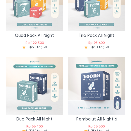
Quad Pack All Night
Trio Pack All Night
Rp
122.500
Rp
93.600
5.0
|
270 terjual
5.0
|
254 terjual
Duo Pack All Night
Pembalut All Night 6
Rp
66.100
Rp
38.800
5.0
|
259 terjual
5.0
|
545 terjual