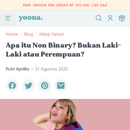
FREE ONGKIR MIN ORDER RP 125.000.
CEK S&K
Home
/
Blog
/
Hidup Sehat
Apa itu Non Binary? Bukan Laki-
Laki atau Perempuan?
Putri Aprillia
•
31 Agustus 2022