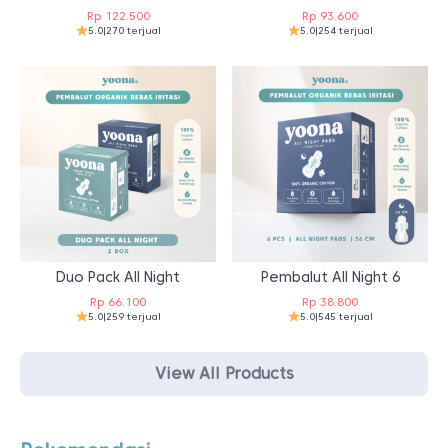
Rp
122.500
Rp
93.600
5.0
|
270 terjual
5.0
|
254 terjual
Duo Pack All Night
Pembalut All Night 6
Rp
66.100
Rp
38.800
5.0
|
259 terjual
5.0
|
545 terjual
View All Products