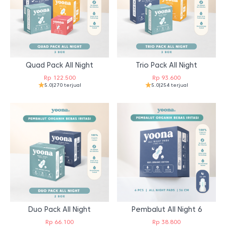
Quad Pack All Night
Trio Pack All Night
Rp
122.500
Rp
93.600
5.0
|
270 terjual
5.0
|
254 terjual
Duo Pack All Night
Pembalut All Night 6
Rp
66.100
Rp
38.800