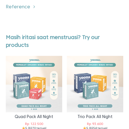
Reference
Masih iritasi saat menstruasi? Try our
products
Quad Pack All Night
Trio Pack All Night
Rp
122.500
Rp
93.600
5.0
|
270 terjual
5.0
|
254 terjual