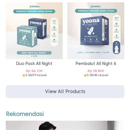
Duo Pack All Night
Pembalut All Night 6
Rp
66.100
Rp
38.800
5.0
|
259 terjual
5.0
|
545 terjual
View All Products
Rekomendasi