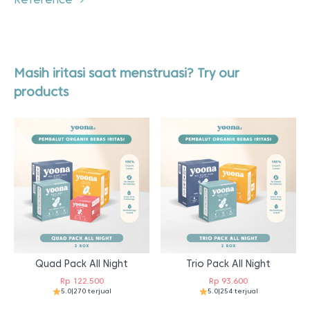
Masih iritasi saat menstruasi? Try our
products
Quad Pack All Night
Trio Pack All Night
Rp
122.500
Rp
93.600
5.0
|
270 terjual
5.0
|
254 terjual