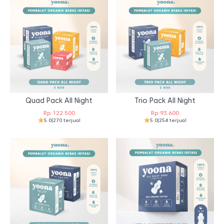
Quad Pack All Night
Trio Pack All Night
Rp
122.500
Rp
93.600
5.0
|
270 terjual
5.0
|
254 terjual