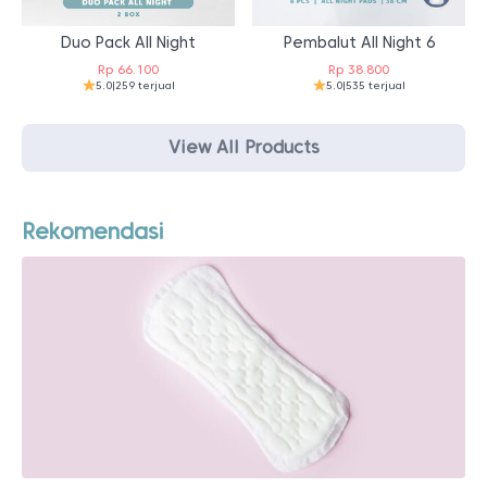
Duo Pack All Night
Pembalut All Night 6
Rp
66.100
Rp
38.800
5.0
|
259 terjual
5.0
|
535 terjual
View All Products
Rekomendasi